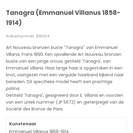
Naar artikel 1
Naar artikel 2
Tanagra (Emmanuel Villanus 1858-
1914)
Artikelnummer: B16004
Art Nouveau bronzen buste ''Tanagra'' van Emmanuel
Villanis, Frans 1890. Een opvallende Art Nouveau bronzen
buste van een jonge vrouw, getiteld 'Tanagra', van
Emmanuel Villanis. Haar lange haar is opgestoken in een
knot, vastgezet met een vergulde haarband kijkend naar
beneden. Dit specifieke model heeft een prachtige
patina.
Getiteld 'Tanagra', gesigneerd door E. Villanis en voorzien
van een uniek nummer (JP 5672) en gieterijzegel van de
Société des Bronze de Paris.
Kunstenaar
Emmanuel Villanus 1858-1914