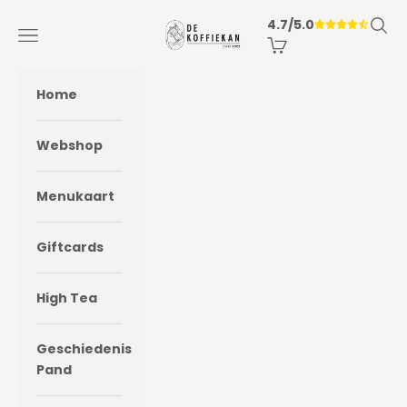
Naar inhoud
Zoek
4.7/5.0
De Koffiekan
Menu
Winkelwagen
Home
Webshop
Menukaart
Giftcards
High Tea
Geschiedenis
Pand